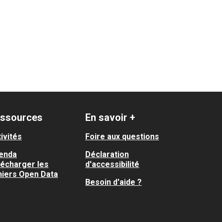
ssources
En savoir +
ivités
Foire aux questions
enda
Déclaration
lécharger les
d'accessibilité
hiers Open Data
Besoin d'aide ?