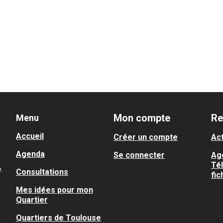
Mon compte
Re
Menu
Accueil
Créer un compte
Act
Agenda
Se connecter
Ag
Té
.
Consultations
fic
Mes idées pour mon
Quartier
Quartiers de Toulouse