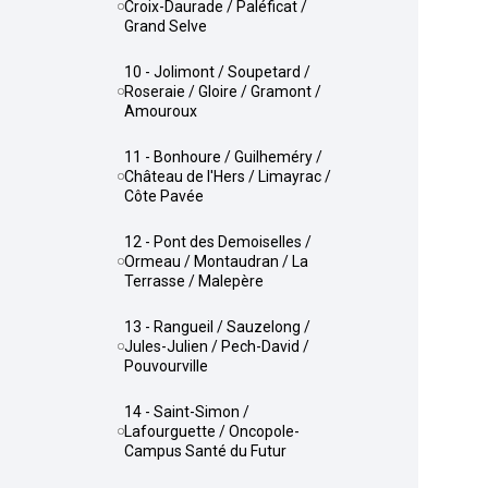
Croix-Daurade / Paléficat /
Grand Selve
10 - Jolimont / Soupetard /
Roseraie / Gloire / Gramont /
Amouroux
11 - Bonhoure / Guilheméry /
Château de l'Hers / Limayrac /
Côte Pavée
12 - Pont des Demoiselles /
Ormeau / Montaudran / La
Terrasse / Malepère
13 - Rangueil / Sauzelong /
Jules-Julien / Pech-David /
Pouvourville
14 - Saint-Simon /
Lafourguette / Oncopole-
Campus Santé du Futur