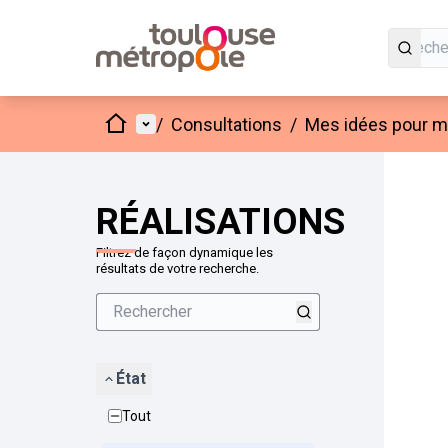
Accueil
Menu principal
/
Consultations
/
Mes idées pour mo
Passer
L'élément
+
−
RÉALISATIONS
Filtrez de façon dynamique les
résultats de votre recherche.
État
Tout