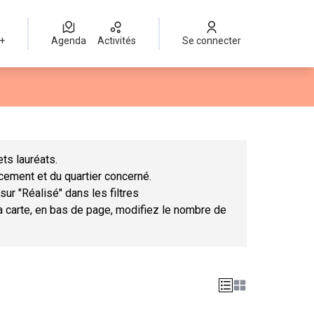
 +
Agenda
Activités
Se connecter
Leaflet
|
©
OpenStreetMap
contributors
mme des points de carte. L'élément peut être utilisé avec un lect
ts lauréats.
ncement et du quartier concerné.
sur "Réalisé" dans les filtres
la carte, en bas de page, modifiez le nombre de