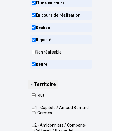
Etude en cours
En cours de réalisation
Réalisé
Reporté
Non réalisable
Retiré
Territoire
Tout
1 - Capitole / Arnaud Bernard
/ Carmes
2 - Amidonniers / Compans-
Caffarelli / Brouardel