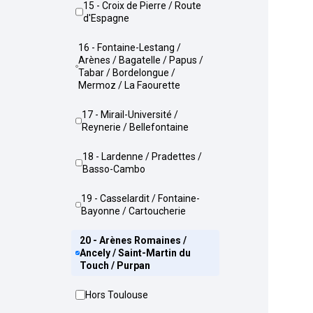
15 - Croix de Pierre / Route
d'Espagne
16 - Fontaine-Lestang /
Arènes / Bagatelle / Papus /
Tabar / Bordelongue /
Mermoz / La Faourette
17 - Mirail-Université /
Reynerie / Bellefontaine
18 - Lardenne / Pradettes /
Basso-Cambo
19 - Casselardit / Fontaine-
Bayonne / Cartoucherie
20 - Arènes Romaines /
Ancely / Saint-Martin du
Touch / Purpan
Hors Toulouse