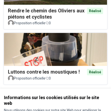
Rendre le chemin des Oliviers aux
Réalisé
piétons et cyclistes
Proposition officielle
0
Luttons contre les moustiques !
Réalisé
Proposition officielle
0
Voir toutes les propositions retirées
Informations sur les cookies utilisés sur le site
web
Nous utilisons des cookies sur notre site Web pour améliorer la