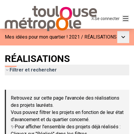
Menu
Se connecter
Menu p
Mes idées pour mon quartier ! 2021
/
RÉALISATIONS
RÉALISATIONS
Filtrer et rechercher
Passer la carte
Leaflet
|
©
OpenStreetMap
contributors
L'élément suivant est une carte qui présente les éléments de c
+
Retrouvez sur cette page l'avancée des réalisations
−
des projets lauréats.
Vous pouvez filtrer les projets en fonction de leur état
d'avancement et du quartier concerné.
✨Pour afficher l'ensemble des projets déjà réalisés :
Cliquez sur "Réalisé" dans les filtres