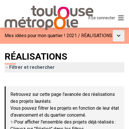
Menu
Se connecter
Menu p
Mes idées pour mon quartier ! 2021
/
RÉALISATIONS
RÉALISATIONS
Filtrer et rechercher
Passer la carte
Leaflet
|
©
OpenStreetMap
contributors
L'élément suivant est une carte qui présente les éléments de c
+
Retrouvez sur cette page l'avancée des réalisations
−
des projets lauréats.
Vous pouvez filtrer les projets en fonction de leur état
d'avancement et du quartier concerné.
✨Pour afficher l'ensemble des projets déjà réalisés :
Cliquez sur "Réalisé" dans les filtres