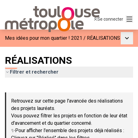
Menu
Se connecter
Menu p
Mes idées pour mon quartier ! 2021
/
RÉALISATIONS
RÉALISATIONS
Filtrer et rechercher
Passer la carte
Leaflet
|
©
OpenStreetMap
contributors
L'élément suivant est une carte qui présente les éléments de c
+
Retrouvez sur cette page l'avancée des réalisations
−
des projets lauréats.
Vous pouvez filtrer les projets en fonction de leur état
d'avancement et du quartier concerné.
✨Pour afficher l'ensemble des projets déjà réalisés :
Cliquez sur "Réalisé" dans les filtres