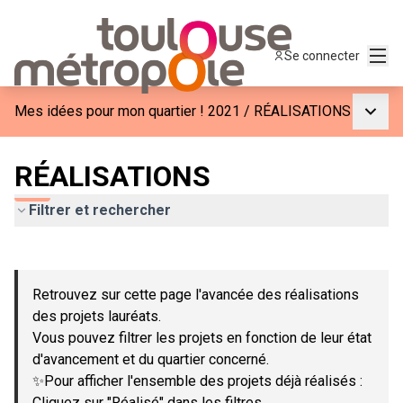
Menu
Se connecter
Menu p
Mes idées pour mon quartier ! 2021
/
RÉALISATIONS
RÉALISATIONS
Filtrer et rechercher
Passer la carte
Leaflet
|
©
OpenStreetMap
contributors
L'élément suivant est une carte qui présente les éléments de c
+
Retrouvez sur cette page l'avancée des réalisations
−
des projets lauréats.
Vous pouvez filtrer les projets en fonction de leur état
d'avancement et du quartier concerné.
✨Pour afficher l'ensemble des projets déjà réalisés :
Cliquez sur "Réalisé" dans les filtres