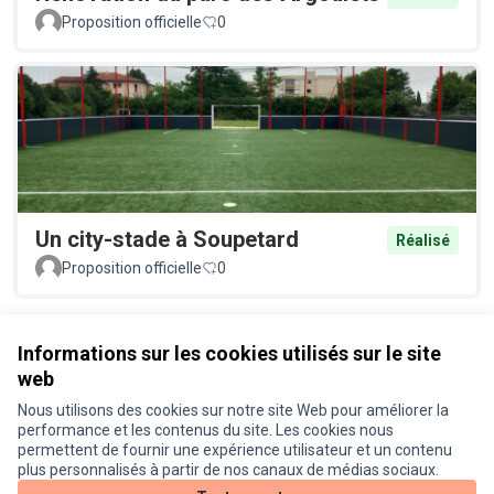
Proposition officielle
0
Un city-stade à Soupetard
Réalisé
Proposition officielle
0
Voir toutes les propositions retirées
Informations sur les cookies utilisés sur le site
web
Nous utilisons des cookies sur notre site Web pour améliorer la
Conditions d'utilisation
performance et les contenus du site. Les cookies nous
Paramètres des cookies
permettent de fournir une expérience utilisateur et un contenu
Je participe ! sur X
Je participe ! sur Facebook
Je participe ! sur Instagram
plus personnalisés à partir de nos canaux de médias sociaux.
(Lien externe)
(Lien externe)
(Lien externe)