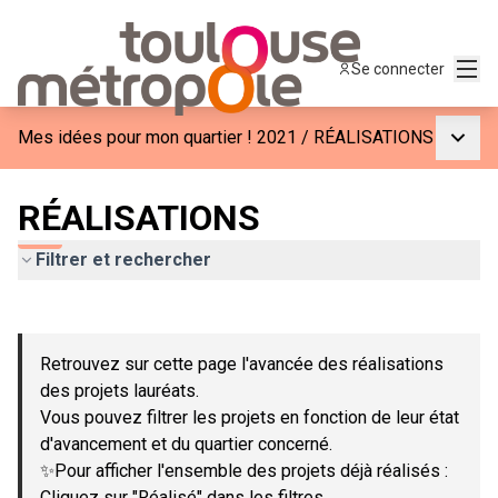
Menu
Se connecter
Menu p
Mes idées pour mon quartier ! 2021
/
RÉALISATIONS
RÉALISATIONS
Filtrer et rechercher
Passer la carte
Leaflet
|
©
OpenStreetMap
contributors
L'élément suivant est une carte qui présente les éléments de c
+
Retrouvez sur cette page l'avancée des réalisations
−
des projets lauréats.
Vous pouvez filtrer les projets en fonction de leur état
d'avancement et du quartier concerné.
✨Pour afficher l'ensemble des projets déjà réalisés :
Cliquez sur "Réalisé" dans les filtres