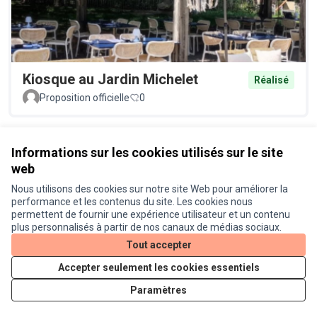
Kiosque au Jardin Michelet
Réalisé
Proposition officielle
0
Voir toutes les propositions retirées
Informations sur les cookies utilisés sur le site
web
Nous utilisons des cookies sur notre site Web pour améliorer la
Conditions d'utilisation
performance et les contenus du site. Les cookies nous
Paramètres des cookies
permettent de fournir une expérience utilisateur et un contenu
Je participe ! sur X
Je participe ! sur Facebook
Je participe ! sur Instagram
plus personnalisés à partir de nos canaux de médias sociaux.
(Lien externe)
(Lien externe)
(Lien externe)
Tout accepter
Accepter seulement les cookies essentiels
Licence Cre
(Lien extern
Paramètres
(Lien externe)
Site réalisé grâce au
logiciel libre Decidim
.
(Lien externe)