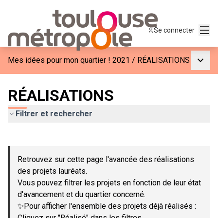
Menu
Se connecter
Menu p
Mes idées pour mon quartier ! 2021
/
RÉALISATIONS
RÉALISATIONS
Filtrer et rechercher
Passer la carte
Leaflet
|
©
OpenStreetMap
contributors
L'élément suivant est une carte qui présente les éléments de c
+
Retrouvez sur cette page l'avancée des réalisations
−
des projets lauréats.
Vous pouvez filtrer les projets en fonction de leur état
d'avancement et du quartier concerné.
✨Pour afficher l'ensemble des projets déjà réalisés :
Cliquez sur "Réalisé" dans les filtres