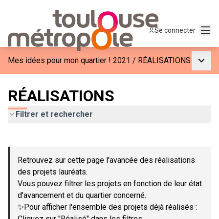
Menu
Se connecter
Menu p
Mes idées pour mon quartier ! 2021
/
RÉALISATIONS
RÉALISATIONS
Filtrer et rechercher
Passer la carte
Leaflet
|
©
OpenStreetMap
contributors
L'élément suivant est une carte qui présente les éléments de c
+
Retrouvez sur cette page l'avancée des réalisations
−
des projets lauréats.
Vous pouvez filtrer les projets en fonction de leur état
d'avancement et du quartier concerné.
✨Pour afficher l'ensemble des projets déjà réalisés :
Cliquez sur "Réalisé" dans les filtres