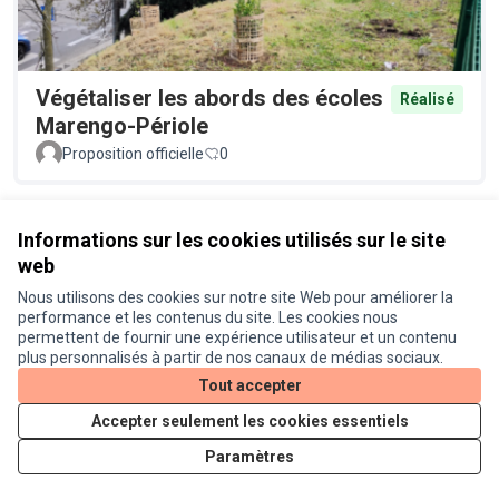
Végétaliser les abords des écoles
Réalisé
Marengo-Périole
Proposition officielle
0
Voir toutes les propositions retirées
Informations sur les cookies utilisés sur le site
web
Nous utilisons des cookies sur notre site Web pour améliorer la
Conditions d'utilisation
performance et les contenus du site. Les cookies nous
Paramètres des cookies
permettent de fournir une expérience utilisateur et un contenu
Je participe ! sur X
Je participe ! sur Facebook
Je participe ! sur Instagram
plus personnalisés à partir de nos canaux de médias sociaux.
(Lien externe)
(Lien externe)
(Lien externe)
Tout accepter
Accepter seulement les cookies essentiels
Licence Cre
(Lien extern
Paramètres
(Lien externe)
Site réalisé grâce au
logiciel libre Decidim
.
(Lien externe)