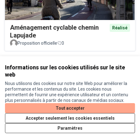
Aménagement cyclable chemin
Réalisé
Lapujade
Proposition officielle
0
Voir toutes les propositions retirées
Informations sur les cookies utilisés sur le site
web
Nous utilisons des cookies sur notre site Web pour améliorer la
Conditions d'utilisation
performance et les contenus du site. Les cookies nous
Paramètres des cookies
permettent de fournir une expérience utilisateur et un contenu
Je participe ! sur X
Je participe ! sur Facebook
Je participe ! sur Instagram
plus personnalisés à partir de nos canaux de médias sociaux.
(Lien externe)
(Lien externe)
(Lien externe)
Tout accepter
Accepter seulement les cookies essentiels
Licence Cre
(Lien extern
Paramètres
(Lien externe)
Site réalisé grâce au
logiciel libre Decidim
.
(Lien externe)