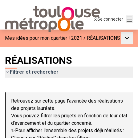
Menu
Se connecter
Menu p
Mes idées pour mon quartier ! 2021
/
RÉALISATIONS
RÉALISATIONS
Filtrer et rechercher
Passer la carte
Leaflet
|
©
OpenStreetMap
contributors
L'élément suivant est une carte qui présente les éléments de c
+
Retrouvez sur cette page l'avancée des réalisations
−
des projets lauréats.
Vous pouvez filtrer les projets en fonction de leur état
d'avancement et du quartier concerné.
✨Pour afficher l'ensemble des projets déjà réalisés :
Cliquez sur "Réalisé" dans les filtres