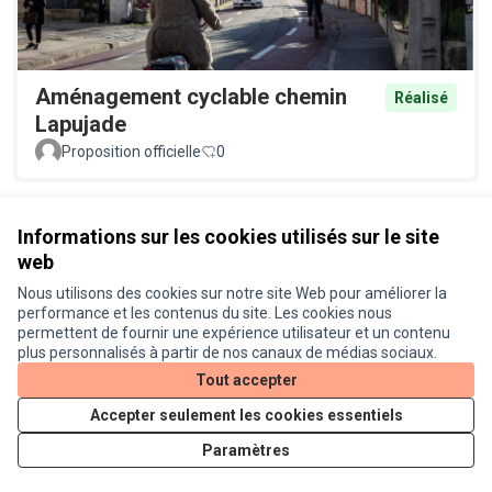
Aménagement cyclable chemin
Réalisé
Lapujade
Proposition officielle
0
Voir toutes les propositions retirées
Informations sur les cookies utilisés sur le site
web
Nous utilisons des cookies sur notre site Web pour améliorer la
Conditions d'utilisation
performance et les contenus du site. Les cookies nous
Paramètres des cookies
permettent de fournir une expérience utilisateur et un contenu
Je participe ! sur X
Je participe ! sur Facebook
Je participe ! sur Instagram
plus personnalisés à partir de nos canaux de médias sociaux.
(Lien externe)
(Lien externe)
(Lien externe)
Tout accepter
Accepter seulement les cookies essentiels
Licence Cre
(Lien extern
Paramètres
(Lien externe)
Site réalisé grâce au
logiciel libre Decidim
.
(Lien externe)