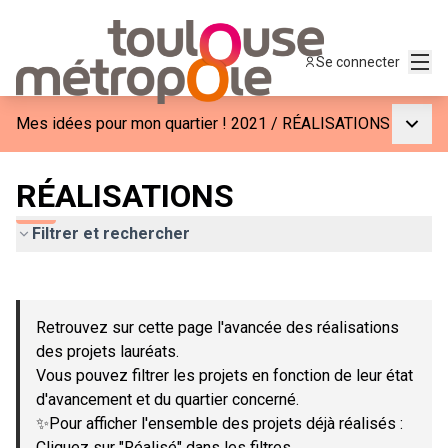
Menu
Se connecter
Menu p
Mes idées pour mon quartier ! 2021
/
RÉALISATIONS
RÉALISATIONS
Filtrer et rechercher
Passer la carte
Leaflet
|
©
OpenStreetMap
contributors
L'élément suivant est une carte qui présente les éléments de c
+
Retrouvez sur cette page l'avancée des réalisations
−
des projets lauréats.
Vous pouvez filtrer les projets en fonction de leur état
d'avancement et du quartier concerné.
✨Pour afficher l'ensemble des projets déjà réalisés :
Cliquez sur "Réalisé" dans les filtres