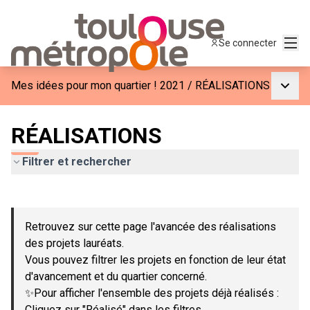
Menu
Se connecter
Menu p
Mes idées pour mon quartier ! 2021
/
RÉALISATIONS
RÉALISATIONS
Filtrer et rechercher
Passer la carte
Leaflet
|
©
OpenStreetMap
contributors
L'élément suivant est une carte qui présente les éléments de c
+
Retrouvez sur cette page l'avancée des réalisations
−
des projets lauréats.
Vous pouvez filtrer les projets en fonction de leur état
d'avancement et du quartier concerné.
✨Pour afficher l'ensemble des projets déjà réalisés :
Cliquez sur "Réalisé" dans les filtres