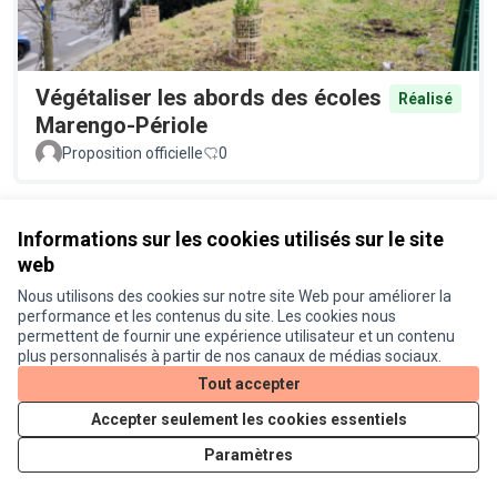
Végétaliser les abords des écoles
Réalisé
Marengo-Périole
Proposition officielle
0
Voir toutes les propositions retirées
Informations sur les cookies utilisés sur le site
web
Nous utilisons des cookies sur notre site Web pour améliorer la
Conditions d'utilisation
performance et les contenus du site. Les cookies nous
Paramètres des cookies
permettent de fournir une expérience utilisateur et un contenu
Je participe ! sur X
Je participe ! sur Facebook
Je participe ! sur Instagram
plus personnalisés à partir de nos canaux de médias sociaux.
(Lien externe)
(Lien externe)
(Lien externe)
Tout accepter
Accepter seulement les cookies essentiels
Licence Cre
(Lien extern
Paramètres
(Lien externe)
Site réalisé grâce au
logiciel libre Decidim
.
(Lien externe)