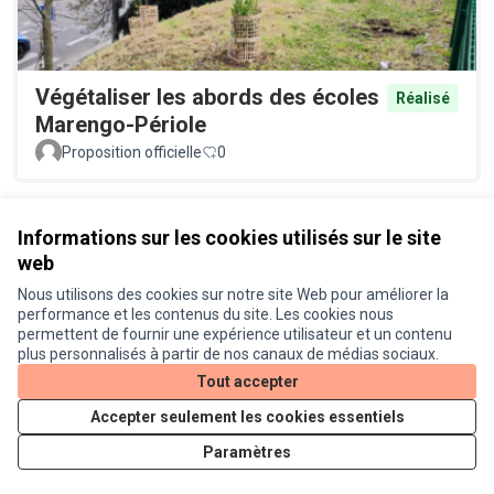
Végétaliser les abords des écoles
Réalisé
Marengo-Périole
Proposition officielle
0
Voir toutes les propositions retirées
Informations sur les cookies utilisés sur le site
web
Nous utilisons des cookies sur notre site Web pour améliorer la
Conditions d'utilisation
performance et les contenus du site. Les cookies nous
Paramètres des cookies
permettent de fournir une expérience utilisateur et un contenu
Je participe ! sur X
Je participe ! sur Facebook
Je participe ! sur Instagram
plus personnalisés à partir de nos canaux de médias sociaux.
(Lien externe)
(Lien externe)
(Lien externe)
Tout accepter
Accepter seulement les cookies essentiels
Licence Cre
(Lien extern
Paramètres
(Lien externe)
Site réalisé grâce au
logiciel libre Decidim
.
(Lien externe)