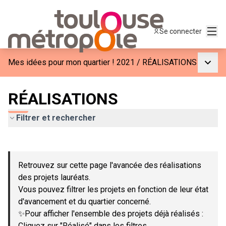
Menu
Se connecter
Menu p
Mes idées pour mon quartier ! 2021
/
RÉALISATIONS
RÉALISATIONS
Filtrer et rechercher
Passer la carte
Leaflet
|
©
OpenStreetMap
contributors
L'élément suivant est une carte qui présente les éléments de c
+
Retrouvez sur cette page l'avancée des réalisations
−
des projets lauréats.
Vous pouvez filtrer les projets en fonction de leur état
d'avancement et du quartier concerné.
✨Pour afficher l'ensemble des projets déjà réalisés :
Cliquez sur "Réalisé" dans les filtres