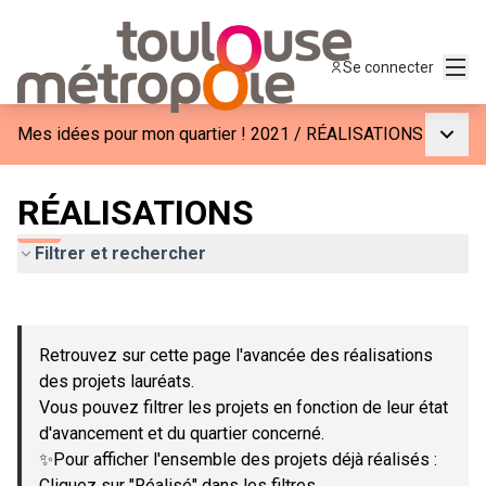
Menu
Se connecter
Menu p
Mes idées pour mon quartier ! 2021
/
RÉALISATIONS
RÉALISATIONS
Filtrer et rechercher
Passer la carte
Leaflet
|
©
OpenStreetMap
contributors
L'élément suivant est une carte qui présente les éléments de c
+
Retrouvez sur cette page l'avancée des réalisations
−
des projets lauréats.
Vous pouvez filtrer les projets en fonction de leur état
d'avancement et du quartier concerné.
✨Pour afficher l'ensemble des projets déjà réalisés :
Cliquez sur "Réalisé" dans les filtres