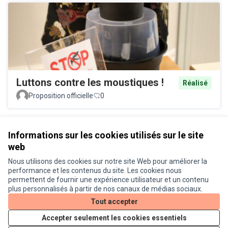
Luttons contre les moustiques !
Réalisé
Proposition officielle
0
Voir toutes les propositions retirées
Informations sur les cookies utilisés sur le site
web
Nous utilisons des cookies sur notre site Web pour améliorer la
Conditions d'utilisation
performance et les contenus du site. Les cookies nous
Paramètres des cookies
permettent de fournir une expérience utilisateur et un contenu
Je participe ! sur X
Je participe ! sur Facebook
Je participe ! sur Instagram
plus personnalisés à partir de nos canaux de médias sociaux.
(Lien externe)
(Lien externe)
(Lien externe)
Tout accepter
Accepter seulement les cookies essentiels