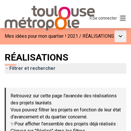
Menu
Se connecter
Menu p
Mes idées pour mon quartier ! 2021
/
RÉALISATIONS
RÉALISATIONS
Filtrer et rechercher
Passer la carte
Leaflet
|
©
OpenStreetMap
contributors
L'élément suivant est une carte qui présente les éléments de c
+
Retrouvez sur cette page l'avancée des réalisations
−
des projets lauréats.
Vous pouvez filtrer les projets en fonction de leur état
d'avancement et du quartier concerné.
✨Pour afficher l'ensemble des projets déjà réalisés :
Cliquez sur "Réalisé" dans les filtres