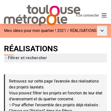
Menu
Se connecter
Menu p
Mes idées pour mon quartier ! 2021
/
RÉALISATIONS
RÉALISATIONS
Filtrer et rechercher
Passer la carte
Leaflet
|
©
OpenStreetMap
contributors
L'élément suivant est une carte qui présente les éléments de c
+
Retrouvez sur cette page l'avancée des réalisations
−
des projets lauréats.
Vous pouvez filtrer les projets en fonction de leur état
d'avancement et du quartier concerné.
✨Pour afficher l'ensemble des projets déjà réalisés :
Cliquez sur "Réalisé" dans les filtres