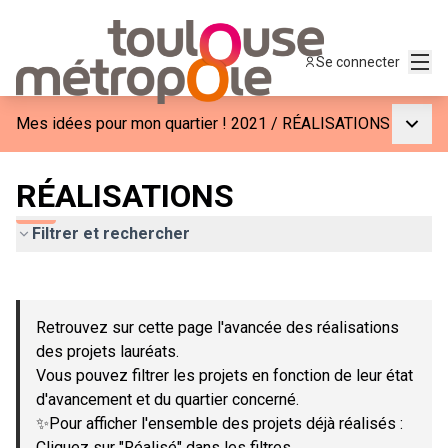
Menu
Se connecter
Menu p
Mes idées pour mon quartier ! 2021
/
RÉALISATIONS
RÉALISATIONS
Filtrer et rechercher
Passer la carte
Leaflet
|
©
OpenStreetMap
contributors
L'élément suivant est une carte qui présente les éléments de c
+
Retrouvez sur cette page l'avancée des réalisations
−
des projets lauréats.
Vous pouvez filtrer les projets en fonction de leur état
d'avancement et du quartier concerné.
✨Pour afficher l'ensemble des projets déjà réalisés :
Cliquez sur "Réalisé" dans les filtres