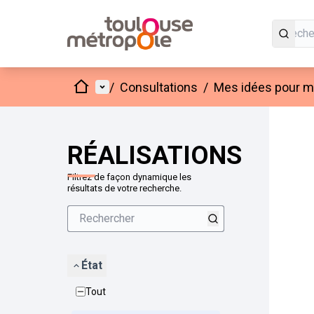
Accueil
Menu principal
/
Consultations
/
Mes idées pour mo
Passer
L'élément
+
−
RÉALISATIONS
Filtrez de façon dynamique les
résultats de votre recherche.
État
Tout