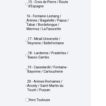
15 - Croix de Pierre / Route
d'Espagne
16 - Fontaine-Lestang /
Arènes / Bagatelle / Papus /
Tabar / Bordelongue /
Mermoz / La Faourette
17 - Mirail-Université /
Reynerie / Bellefontaine
18 - Lardenne / Pradettes /
Basso-Cambo
19 - Casselardit / Fontaine-
Bayonne / Cartoucherie
20 - Arènes Romaines /
Ancely / Saint-Martin du
Touch / Purpan
Hors Toulouse