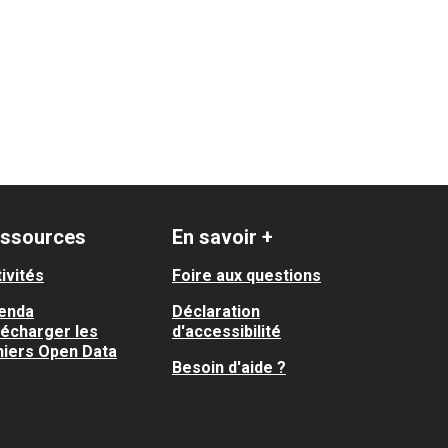
ssources
En savoir +
ivités
Foire aux questions
enda
Déclaration
lécharger les
d'accessibilité
hiers Open Data
Besoin d'aide ?