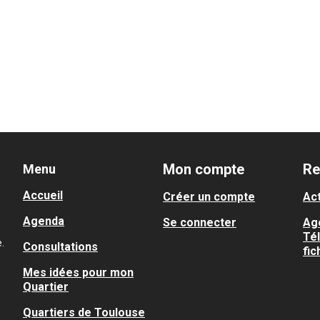
Mon compte
Re
Menu
Accueil
Créer un compte
Act
Agenda
Se connecter
Ag
Té
.
Consultations
fic
Mes idées pour mon
Quartier
Quartiers de Toulouse