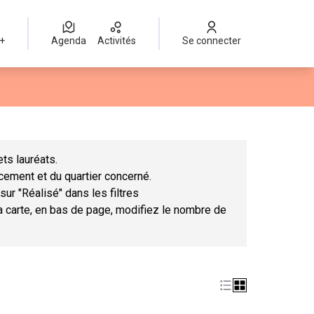
 +
Agenda
Activités
Se connecter
Leaflet
|
©
OpenStreetMap
contributors
mme des points de carte. L'élément peut être utilisé avec un lect
ts lauréats.
ncement et du quartier concerné.
sur "Réalisé" dans les filtres
la carte, en bas de page, modifiez le nombre de