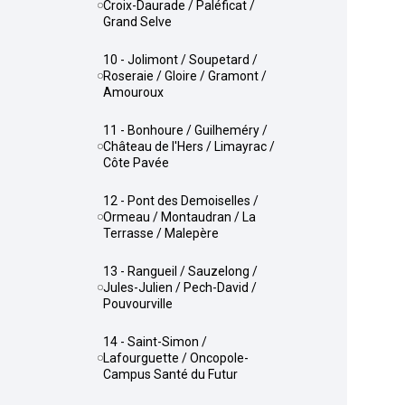
Croix-Daurade / Paléficat /
Grand Selve
10 - Jolimont / Soupetard /
Roseraie / Gloire / Gramont /
Amouroux
11 - Bonhoure / Guilheméry /
Château de l'Hers / Limayrac /
Côte Pavée
12 - Pont des Demoiselles /
Ormeau / Montaudran / La
Terrasse / Malepère
13 - Rangueil / Sauzelong /
Jules-Julien / Pech-David /
Pouvourville
14 - Saint-Simon /
Lafourguette / Oncopole-
Campus Santé du Futur