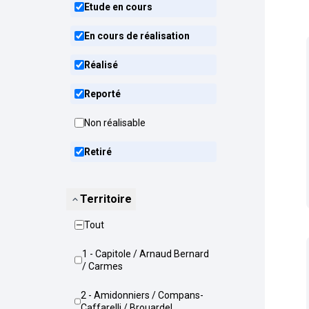
Etude en cours
En cours de réalisation
Réalisé
Reporté
Non réalisable
Retiré
Territoire
Tout
1 - Capitole / Arnaud Bernard
/ Carmes
2 - Amidonniers / Compans-
Caffarelli / Brouardel