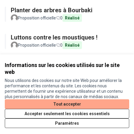
Planter des arbres à Bourbaki
Proposition officielle
0
Réalisé
Luttons contre les moustiques !
Proposition officielle
0
Réalisé
Voir toutes les propositions retirées
Informations sur les cookies utilisés sur le site
web
Nous utilisons des cookies sur notre site Web pour améliorer la
Conditions d'utilisation
performance et les contenus du site. Les cookies nous
Paramètres des cookies
permettent de fournir une expérience utilisateur et un contenu
Je participe ! sur X
Je participe ! sur Facebook
Je participe ! sur Instagram
plus personnalisés à partir de nos canaux de médias sociaux.
(Lien externe)
(Lien externe)
(Lien externe)
Tout accepter
Accepter seulement les cookies essentiels
Licence Cre
(Lien extern
Paramètres
(Lien externe)
Site réalisé grâce au
logiciel libre Decidim
.
(Lien externe)