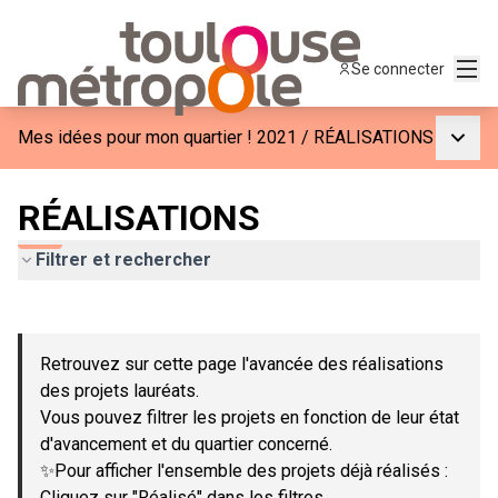
Menu
Se connecter
Menu p
Mes idées pour mon quartier ! 2021
/
RÉALISATIONS
RÉALISATIONS
Filtrer et rechercher
Passer la carte
Leaflet
|
©
OpenStreetMap
contributors
L'élément suivant est une carte qui présente les éléments de c
+
Retrouvez sur cette page l'avancée des réalisations
−
des projets lauréats.
Vous pouvez filtrer les projets en fonction de leur état
d'avancement et du quartier concerné.
✨Pour afficher l'ensemble des projets déjà réalisés :
Cliquez sur "Réalisé" dans les filtres