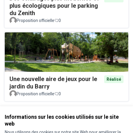
plus écologiques pour le parking
du Zenith
Proposition officielle
0
Une nouvelle aire de jeux pour le
Réalisé
jardin du Barry
Proposition officielle
0
Voir toutes les propositions retirées
Informations sur les cookies utilisés sur le site
web
Nous utilisons des cookies sur notre site Web pour améliorer la