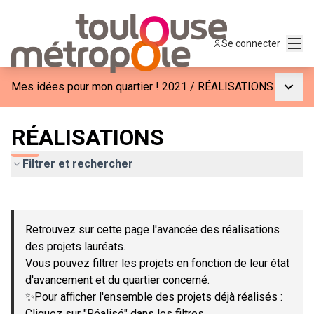
Menu
Se connecter
Menu p
Mes idées pour mon quartier ! 2021
/
RÉALISATIONS
RÉALISATIONS
Filtrer et rechercher
Passer la carte
Leaflet
|
©
OpenStreetMap
contributors
L'élément suivant est une carte qui présente les éléments de c
+
Retrouvez sur cette page l'avancée des réalisations
−
des projets lauréats.
Vous pouvez filtrer les projets en fonction de leur état
d'avancement et du quartier concerné.
✨Pour afficher l'ensemble des projets déjà réalisés :
Cliquez sur "Réalisé" dans les filtres