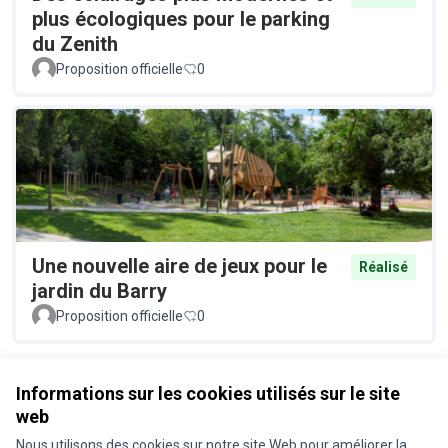
plus écologiques pour le parking
du Zenith
Proposition officielle
0
Une nouvelle aire de jeux pour le
Réalisé
jardin du Barry
Proposition officielle
0
Voir toutes les propositions retirées
Informations sur les cookies utilisés sur le site
web
Nous utilisons des cookies sur notre site Web pour améliorer la