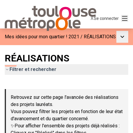
Menu
Se connecter
Menu p
Mes idées pour mon quartier ! 2021
/
RÉALISATIONS
RÉALISATIONS
Filtrer et rechercher
Passer la carte
Leaflet
|
©
OpenStreetMap
contributors
L'élément suivant est une carte qui présente les éléments de c
+
Retrouvez sur cette page l'avancée des réalisations
−
des projets lauréats.
Vous pouvez filtrer les projets en fonction de leur état
d'avancement et du quartier concerné.
✨Pour afficher l'ensemble des projets déjà réalisés :
Cliquez sur "Réalisé" dans les filtres