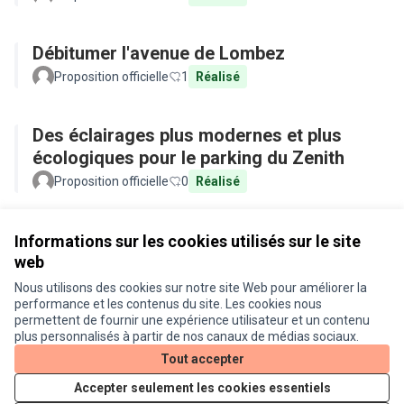
Débitumer l'avenue de Lombez
Proposition officielle
1
Réalisé
Des éclairages plus modernes et plus
écologiques pour le parking du Zenith
Proposition officielle
0
Réalisé
Voir toutes les propositions retirées
Informations sur les cookies utilisés sur le site
web
Nous utilisons des cookies sur notre site Web pour améliorer la
Conditions d'utilisation
performance et les contenus du site. Les cookies nous
Paramètres des cookies
permettent de fournir une expérience utilisateur et un contenu
Je participe ! sur X
Je participe ! sur Facebook
Je participe ! sur Instagram
plus personnalisés à partir de nos canaux de médias sociaux.
(Lien externe)
(Lien externe)
(Lien externe)
Tout accepter
Accepter seulement les cookies essentiels