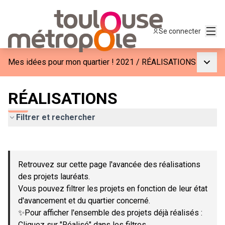
Menu
Se connecter
Menu p
Mes idées pour mon quartier ! 2021
/
RÉALISATIONS
RÉALISATIONS
Filtrer et rechercher
Passer la carte
Leaflet
|
©
OpenStreetMap
contributors
L'élément suivant est une carte qui présente les éléments de c
+
Retrouvez sur cette page l'avancée des réalisations
−
des projets lauréats.
Vous pouvez filtrer les projets en fonction de leur état
d'avancement et du quartier concerné.
✨Pour afficher l'ensemble des projets déjà réalisés :
Cliquez sur "Réalisé" dans les filtres