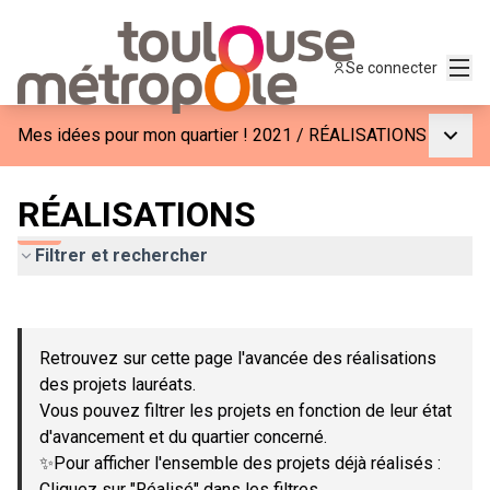
Menu
Se connecter
Menu p
Mes idées pour mon quartier ! 2021
/
RÉALISATIONS
RÉALISATIONS
Filtrer et rechercher
Passer la carte
Leaflet
|
©
OpenStreetMap
contributors
L'élément suivant est une carte qui présente les éléments de c
+
Retrouvez sur cette page l'avancée des réalisations
−
des projets lauréats.
Vous pouvez filtrer les projets en fonction de leur état
d'avancement et du quartier concerné.
✨Pour afficher l'ensemble des projets déjà réalisés :
Cliquez sur "Réalisé" dans les filtres