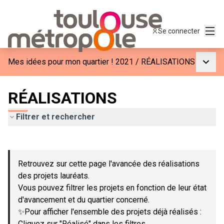
Menu
Se connecter
Menu p
Mes idées pour mon quartier ! 2021
/
RÉALISATIONS
RÉALISATIONS
Filtrer et rechercher
Passer la carte
Leaflet
|
©
OpenStreetMap
contributors
L'élément suivant est une carte qui présente les éléments de c
+
Retrouvez sur cette page l'avancée des réalisations
−
des projets lauréats.
Vous pouvez filtrer les projets en fonction de leur état
d'avancement et du quartier concerné.
✨Pour afficher l'ensemble des projets déjà réalisés :
Cliquez sur "Réalisé" dans les filtres