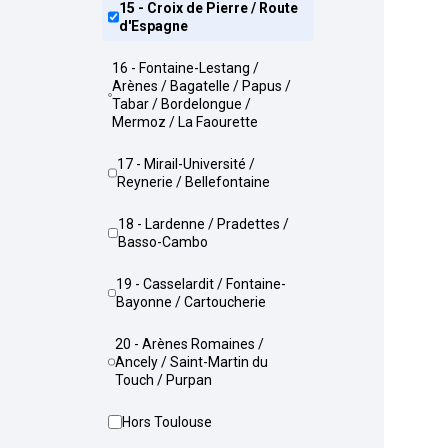
15 - Croix de Pierre / Route
d'Espagne
16 - Fontaine-Lestang /
Arènes / Bagatelle / Papus /
Tabar / Bordelongue /
Mermoz / La Faourette
17 - Mirail-Université /
Reynerie / Bellefontaine
18 - Lardenne / Pradettes /
Basso-Cambo
19 - Casselardit / Fontaine-
Bayonne / Cartoucherie
20 - Arènes Romaines /
Ancely / Saint-Martin du
Touch / Purpan
Hors Toulouse