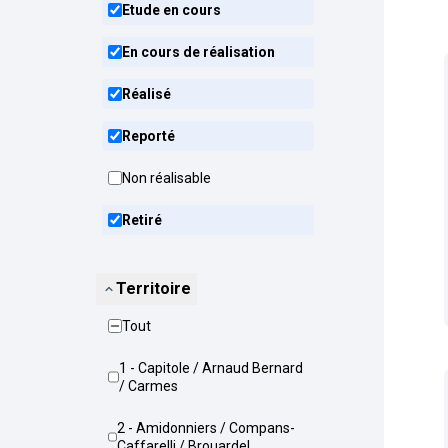
Etude en cours
En cours de réalisation
Réalisé
Reporté
Non réalisable
Retiré
Territoire
Tout
1 - Capitole / Arnaud Bernard
/ Carmes
2 - Amidonniers / Compans-
Caffarelli / Brouardel