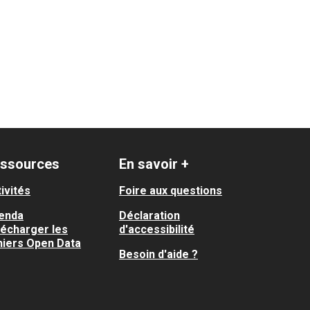
ssources
En savoir +
ivités
Foire aux questions
enda
Déclaration
lécharger les
d'accessibilité
hiers Open Data
Besoin d'aide ?