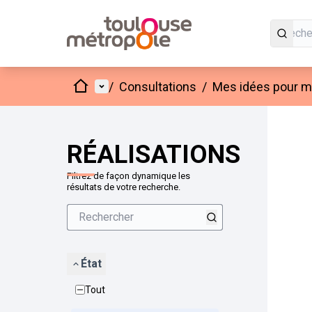
Accueil
Menu principal
/
Consultations
/
Mes idées pour mo
Passer
L'élément
+
−
RÉALISATIONS
Filtrez de façon dynamique les
résultats de votre recherche.
État
Tout