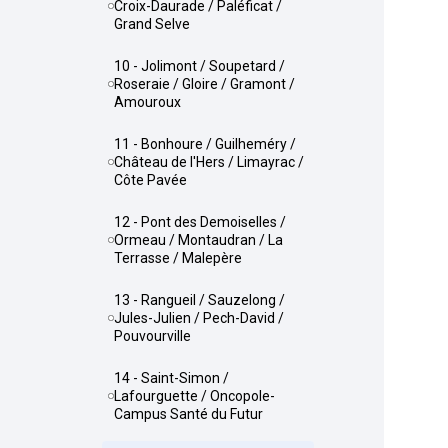
Croix-Daurade / Paléficat /
Grand Selve
10 - Jolimont / Soupetard /
Roseraie / Gloire / Gramont /
Amouroux
11 - Bonhoure / Guilheméry /
Château de l'Hers / Limayrac /
Côte Pavée
12 - Pont des Demoiselles /
Ormeau / Montaudran / La
Terrasse / Malepère
13 - Rangueil / Sauzelong /
Jules-Julien / Pech-David /
Pouvourville
14 - Saint-Simon /
Lafourguette / Oncopole-
Campus Santé du Futur