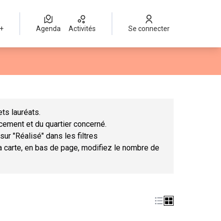
 +
Agenda
Activités
Se connecter
Leaflet
|
©
OpenStreetMap
contributors
mme des points de carte. L'élément peut être utilisé avec un lect
ts lauréats.
ncement et du quartier concerné.
sur "Réalisé" dans les filtres
la carte, en bas de page, modifiez le nombre de