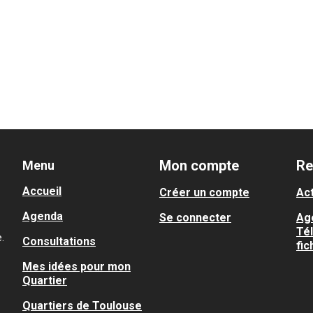
Mon compte
Re
Menu
Accueil
Créer un compte
Act
Agenda
Se connecter
Ag
Té
.
Consultations
fic
Mes idées pour mon
Quartier
Quartiers de Toulouse