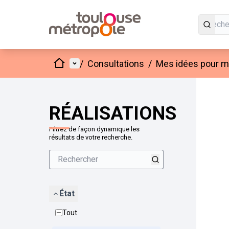
Accueil
Menu principal
/
Consultations
/
Mes idées pour mo
Passer
L'élément
+
−
RÉALISATIONS
Filtrez de façon dynamique les
résultats de votre recherche.
État
Tout