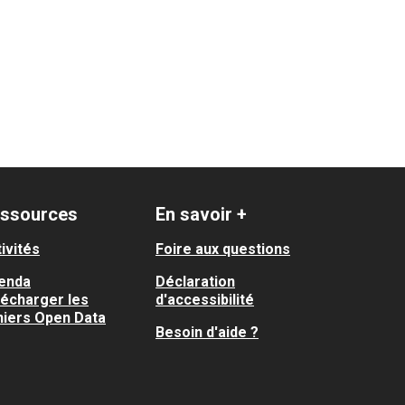
ssources
En savoir +
ivités
Foire aux questions
enda
Déclaration
lécharger les
d'accessibilité
hiers Open Data
Besoin d'aide ?