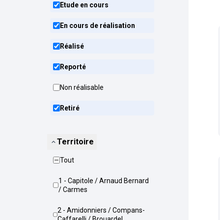
Etude en cours
En cours de réalisation
Réalisé
Reporté
Non réalisable
Retiré
Territoire
Tout
1 - Capitole / Arnaud Bernard
/ Carmes
2 - Amidonniers / Compans-
Caffarelli / Brouardel