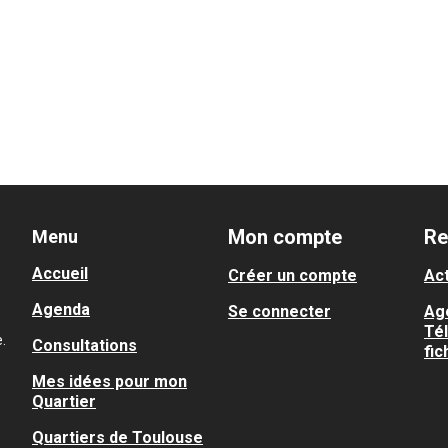
Mon compte
Re
Menu
Accueil
Créer un compte
Act
Agenda
Se connecter
Ag
Té
.
Consultations
fic
Mes idées pour mon
Quartier
Quartiers de Toulouse