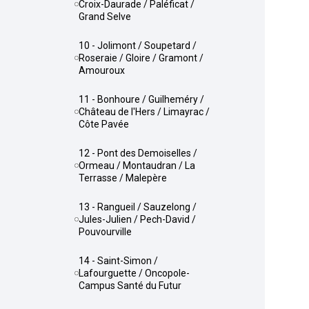
Croix-Daurade / Paléficat /
Grand Selve
10 - Jolimont / Soupetard /
Roseraie / Gloire / Gramont /
Amouroux
11 - Bonhoure / Guilheméry /
Château de l'Hers / Limayrac /
Côte Pavée
12 - Pont des Demoiselles /
Ormeau / Montaudran / La
Terrasse / Malepère
13 - Rangueil / Sauzelong /
Jules-Julien / Pech-David /
Pouvourville
14 - Saint-Simon /
Lafourguette / Oncopole-
Campus Santé du Futur