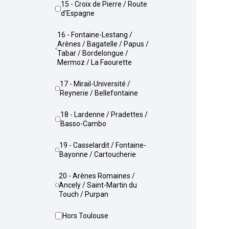
15 - Croix de Pierre / Route
d'Espagne
16 - Fontaine-Lestang /
Arènes / Bagatelle / Papus /
Tabar / Bordelongue /
Mermoz / La Faourette
17 - Mirail-Université /
Reynerie / Bellefontaine
18 - Lardenne / Pradettes /
Basso-Cambo
19 - Casselardit / Fontaine-
Bayonne / Cartoucherie
20 - Arènes Romaines /
Ancely / Saint-Martin du
Touch / Purpan
Hors Toulouse