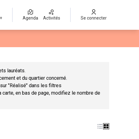
 +
Agenda
Activités
Se connecter
Leaflet
|
©
OpenStreetMap
contributors
mme des points de carte. L'élément peut être utilisé avec un lect
ts lauréats.
ncement et du quartier concerné.
sur "Réalisé" dans les filtres
la carte, en bas de page, modifiez le nombre de