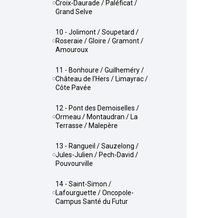
Croix-Daurade / Paléficat /
Grand Selve
10 - Jolimont / Soupetard /
Roseraie / Gloire / Gramont /
Amouroux
11 - Bonhoure / Guilheméry /
Château de l'Hers / Limayrac /
Côte Pavée
12 - Pont des Demoiselles /
Ormeau / Montaudran / La
Terrasse / Malepère
13 - Rangueil / Sauzelong /
Jules-Julien / Pech-David /
Pouvourville
14 - Saint-Simon /
Lafourguette / Oncopole-
Campus Santé du Futur