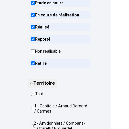
Etude en cours
En cours de réalisation
Réalisé
Reporté
Non réalisable
Retiré
Territoire
Tout
1 - Capitole / Arnaud Bernard
/ Carmes
2 - Amidonniers / Compans-
Caffarelli / Brouardel