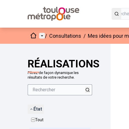
Accueil
Menu principal
/
Consultations
/
Mes idées pour mo
Passer
L'élément
+
−
RÉALISATIONS
Filtrez de façon dynamique les
résultats de votre recherche.
État
Tout