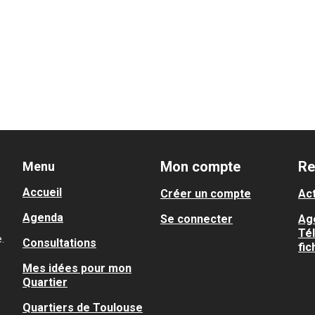
Mon compte
Re
Menu
Accueil
Créer un compte
Act
Agenda
Se connecter
Ag
Té
.
Consultations
fic
Mes idées pour mon
Quartier
Quartiers de Toulouse