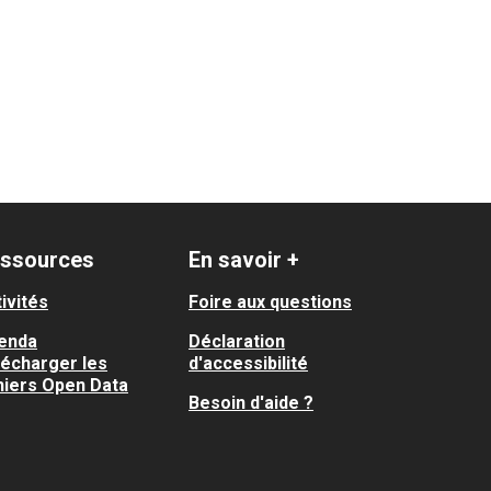
ssources
En savoir +
ivités
Foire aux questions
enda
Déclaration
lécharger les
d'accessibilité
hiers Open Data
Besoin d'aide ?