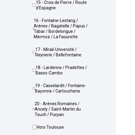
15 - Croix de Pierre / Route
d'Espagne
16 - Fontaine-Lestang /
Arènes / Bagatelle / Papus /
Tabar / Bordelongue /
Mermoz / La Faourette
17 - Mirail-Université /
Reynerie / Bellefontaine
18 - Lardenne / Pradettes /
Basso-Cambo
19 - Casselardit / Fontaine-
Bayonne / Cartoucherie
20 - Arènes Romaines /
Ancely / Saint-Martin du
Touch / Purpan
Hors Toulouse