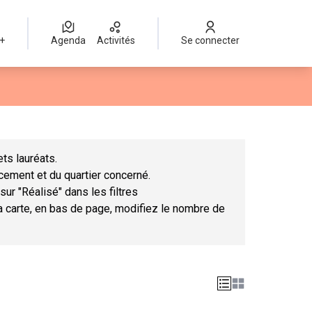
 +
Agenda
Activités
Se connecter
Leaflet
|
©
OpenStreetMap
contributors
mme des points de carte. L'élément peut être utilisé avec un lect
ts lauréats.
ncement et du quartier concerné.
sur "Réalisé" dans les filtres
la carte, en bas de page, modifiez le nombre de