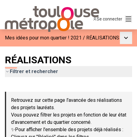
Menu
Se connecter
Menu p
Mes idées pour mon quartier ! 2021
/
RÉALISATIONS
RÉALISATIONS
Filtrer et rechercher
Passer la carte
Leaflet
|
©
OpenStreetMap
contributors
L'élément suivant est une carte qui présente les éléments de c
+
Retrouvez sur cette page l'avancée des réalisations
−
des projets lauréats.
Vous pouvez filtrer les projets en fonction de leur état
d'avancement et du quartier concerné.
✨Pour afficher l'ensemble des projets déjà réalisés :
Cliquez sur "Réalisé" dans les filtres