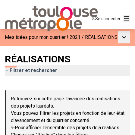
Menu
Se connecter
Menu p
Mes idées pour mon quartier ! 2021
/
RÉALISATIONS
RÉALISATIONS
Filtrer et rechercher
Passer la carte
Leaflet
|
©
OpenStreetMap
contributors
L'élément suivant est une carte qui présente les éléments de c
+
Retrouvez sur cette page l'avancée des réalisations
−
des projets lauréats.
Vous pouvez filtrer les projets en fonction de leur état
d'avancement et du quartier concerné.
✨Pour afficher l'ensemble des projets déjà réalisés :
Cliquez sur "Réalisé" dans les filtres