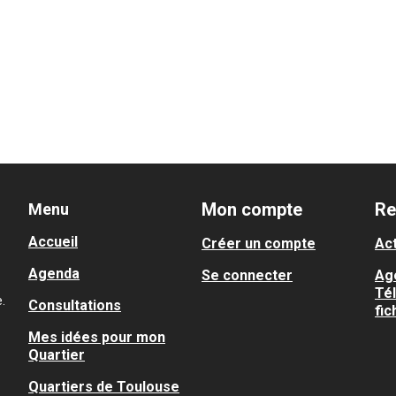
Mon compte
Re
Menu
Accueil
Créer un compte
Act
Agenda
Se connecter
Ag
Té
.
Consultations
fic
Mes idées pour mon
Quartier
Quartiers de Toulouse