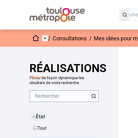
Accueil
Menu principal
/
Consultations
/
Mes idées pour mo
Passer
L'élément
+
−
RÉALISATIONS
Filtrez de façon dynamique les
résultats de votre recherche.
État
Tout