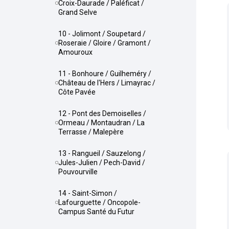
Croix-Daurade / Paléficat /
Grand Selve
10 - Jolimont / Soupetard /
Roseraie / Gloire / Gramont /
Amouroux
11 - Bonhoure / Guilheméry /
Château de l'Hers / Limayrac /
Côte Pavée
12 - Pont des Demoiselles /
Ormeau / Montaudran / La
Terrasse / Malepère
13 - Rangueil / Sauzelong /
Jules-Julien / Pech-David /
Pouvourville
14 - Saint-Simon /
Lafourguette / Oncopole-
Campus Santé du Futur