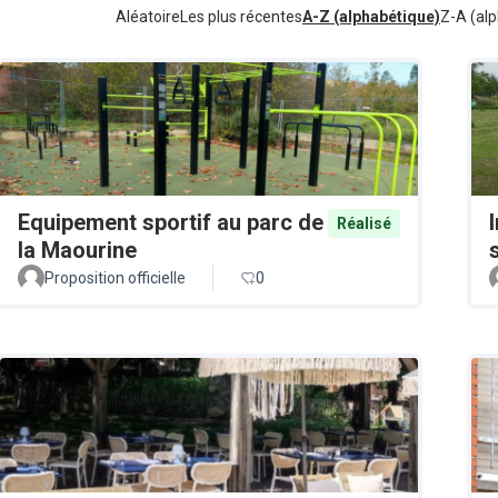
Aléatoire
Les plus récentes
A-Z (alphabétique)
Z-A (alp
Equipement sportif au parc de
Réalisé
la Maourine
Proposition officielle
0