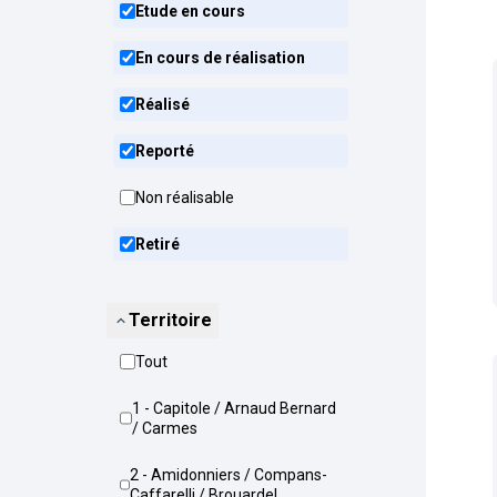
Etude en cours
En cours de réalisation
Réalisé
Reporté
Non réalisable
Retiré
Territoire
Tout
1 - Capitole / Arnaud Bernard
/ Carmes
2 - Amidonniers / Compans-
Caffarelli / Brouardel