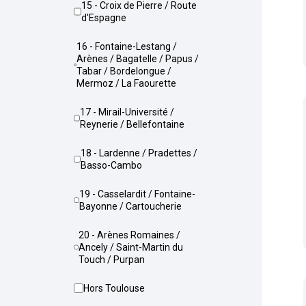
15 - Croix de Pierre / Route
d'Espagne
16 - Fontaine-Lestang /
Arènes / Bagatelle / Papus /
Tabar / Bordelongue /
Mermoz / La Faourette
17 - Mirail-Université /
Reynerie / Bellefontaine
18 - Lardenne / Pradettes /
Basso-Cambo
19 - Casselardit / Fontaine-
Bayonne / Cartoucherie
20 - Arènes Romaines /
Ancely / Saint-Martin du
Touch / Purpan
Hors Toulouse