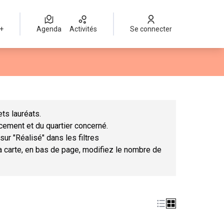
 +
Agenda
Activités
Se connecter
Leaflet
|
©
OpenStreetMap
contributors
mme des points de carte. L'élément peut être utilisé avec un lect
ts lauréats.
ncement et du quartier concerné.
sur "Réalisé" dans les filtres
la carte, en bas de page, modifiez le nombre de