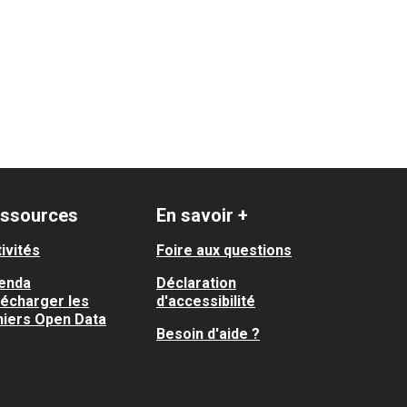
ssources
En savoir +
ivités
Foire aux questions
enda
Déclaration
lécharger les
d'accessibilité
hiers Open Data
Besoin d'aide ?