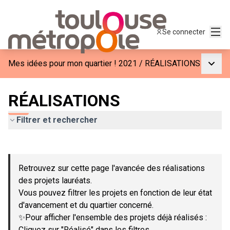
Menu
Se connecter
Menu p
Mes idées pour mon quartier ! 2021
/
RÉALISATIONS
RÉALISATIONS
Filtrer et rechercher
Passer la carte
Leaflet
|
©
OpenStreetMap
contributors
L'élément suivant est une carte qui présente les éléments de c
+
Retrouvez sur cette page l'avancée des réalisations
−
des projets lauréats.
Vous pouvez filtrer les projets en fonction de leur état
d'avancement et du quartier concerné.
✨Pour afficher l'ensemble des projets déjà réalisés :
Cliquez sur "Réalisé" dans les filtres