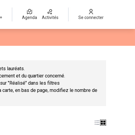
 +
Agenda
Activités
Se connecter
Leaflet
|
©
OpenStreetMap
contributors
mme des points de carte. L'élément peut être utilisé avec un lect
ts lauréats.
ncement et du quartier concerné.
sur "Réalisé" dans les filtres
la carte, en bas de page, modifiez le nombre de