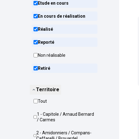
Etude en cours
En cours de réalisation
Réalisé
Reporté
Non réalisable
Retiré
Territoire
Tout
1 - Capitole / Arnaud Bernard
/ Carmes
2 - Amidonniers / Compans-
Caffarelli / Brouardel