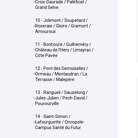
Croix-Daurade / Paléficat /
Grand Selve
10 - Jolimont / Soupetard /
Roseraie / Gloire / Gramont /
Amouroux
11 - Bonhoure / Guilheméry /
Château de l'Hers / Limayrac /
Côte Pavée
12 - Pont des Demoiselles /
Ormeau / Montaudran / La
Terrasse / Malepère
13 - Rangueil / Sauzelong /
Jules-Julien / Pech-David /
Pouvourville
14 - Saint-Simon /
Lafourguette / Oncopole-
Campus Santé du Futur