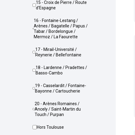
15 - Croix de Pierre / Route
d'Espagne
16 - Fontaine-Lestang /
Arènes / Bagatelle / Papus /
Tabar / Bordelongue /
Mermoz / La Faourette
17 - Mirail-Université /
Reynerie / Bellefontaine
18 - Lardenne / Pradettes /
Basso-Cambo
19 - Casselardit / Fontaine-
Bayonne / Cartoucherie
20 - Arènes Romaines /
Ancely / Saint-Martin du
Touch / Purpan
Hors Toulouse