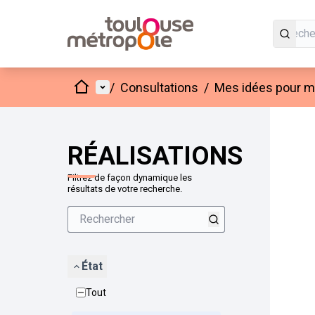
Accueil
Menu principal
/
Consultations
/
Mes idées pour mo
Passer
L'élément
+
−
RÉALISATIONS
Filtrez de façon dynamique les
résultats de votre recherche.
État
Tout