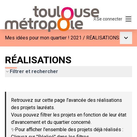
Menu
Se connecter
Menu p
Mes idées pour mon quartier ! 2021
/
RÉALISATIONS
RÉALISATIONS
Filtrer et rechercher
Passer la carte
Leaflet
|
©
OpenStreetMap
contributors
L'élément suivant est une carte qui présente les éléments de c
+
Retrouvez sur cette page l'avancée des réalisations
−
des projets lauréats.
Vous pouvez filtrer les projets en fonction de leur état
d'avancement et du quartier concerné.
✨Pour afficher l'ensemble des projets déjà réalisés :
Cliquez sur "Réalisé" dans les filtres