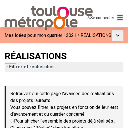
Menu
Se connecter
Menu p
Mes idées pour mon quartier ! 2021
/
RÉALISATIONS
RÉALISATIONS
Filtrer et rechercher
Passer la carte
Leaflet
|
©
OpenStreetMap
contributors
L'élément suivant est une carte qui présente les éléments de c
+
Retrouvez sur cette page l'avancée des réalisations
−
des projets lauréats.
Vous pouvez filtrer les projets en fonction de leur état
d'avancement et du quartier concerné.
✨Pour afficher l'ensemble des projets déjà réalisés :
Cliquez sur "Réalisé" dans les filtres