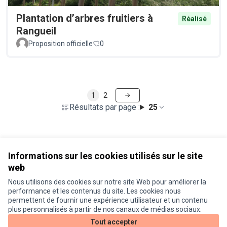
Plantation d’arbres fruitiers à
Réalisé
Rangueil
Proposition officielle
0
1
2
Résultats par page :
25
Voir toutes les propositions retirées
Informations sur les cookies utilisés sur le site
web
Nous utilisons des cookies sur notre site Web pour améliorer la
Conditions d'utilisation
performance et les contenus du site. Les cookies nous
Paramètres des cookies
permettent de fournir une expérience utilisateur et un contenu
Je participe ! sur X
Je participe ! sur Facebook
Je participe ! sur Instagram
plus personnalisés à partir de nos canaux de médias sociaux.
(Lien externe)
(Lien externe)
(Lien externe)
Tout accepter