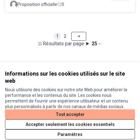
Proposition officielle
0
1
2
Résultats par page :
25
Voir toutes les propositions retirées
Informations sur les cookies utilisés sur le site
web
Nous utilisons des cookies sur notre site Web pour améliorer la
Conditions d'utilisation
performance et les contenus du site. Les cookies nous
Paramètres des cookies
permettent de fournir une expérience utilisateur et un contenu
Je participe ! sur X
Je participe ! sur Facebook
Je participe ! sur Instagram
plus personnalisés à partir de nos canaux de médias sociaux.
(Lien externe)
(Lien externe)
(Lien externe)
Tout accepter
Accepter seulement les cookies essentiels
Licence Cre
(Lien extern
Paramètres
(Lien externe)
Site réalisé grâce au
logiciel libre Decidim
.