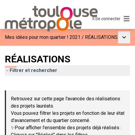
Menu
Se connecter
Menu p
Mes idées pour mon quartier ! 2021
/
RÉALISATIONS
RÉALISATIONS
Filtrer et rechercher
Passer la carte
Leaflet
|
©
OpenStreetMap
contributors
L'élément suivant est une carte qui présente les éléments de c
+
Retrouvez sur cette page l'avancée des réalisations
−
des projets lauréats.
Vous pouvez filtrer les projets en fonction de leur état
d'avancement et du quartier concerné.
✨Pour afficher l'ensemble des projets déjà réalisés :
Cliquez sur "Réalisé" dans les filtres