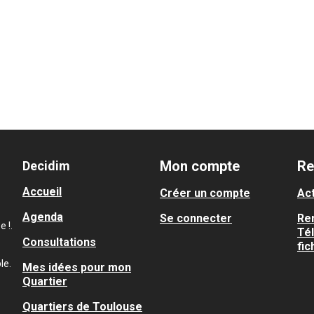
Mon compte
Re
Decidim
Accueil
Créer un compte
Act
Agenda
Se connecter
Re
 !.
Té
Consultations
fic
le.
Mes idées pour mon
Quartier
Quartiers de Toulouse