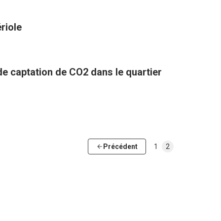
riole
 de captation de CO2 dans le quartier
Précédent
1
2