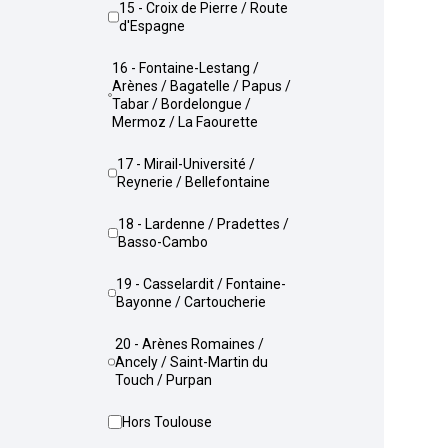
15 - Croix de Pierre / Route
d'Espagne
16 - Fontaine-Lestang /
Arènes / Bagatelle / Papus /
Tabar / Bordelongue /
Mermoz / La Faourette
17 - Mirail-Université /
Reynerie / Bellefontaine
18 - Lardenne / Pradettes /
Basso-Cambo
19 - Casselardit / Fontaine-
Bayonne / Cartoucherie
20 - Arènes Romaines /
Ancely / Saint-Martin du
Touch / Purpan
Hors Toulouse