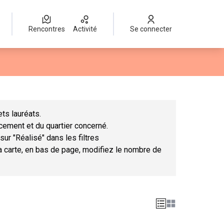
Rencontres
Activité
Se connecter
Leaflet
|
©
OpenStreetMap
contributors
mme des points de carte. L'élément peut être utilisé avec un lect
ts lauréats.
ncement et du quartier concerné.
sur "Réalisé" dans les filtres
la carte, en bas de page, modifiez le nombre de