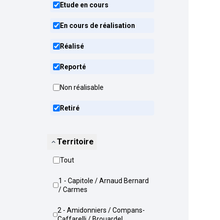
Etude en cours
En cours de réalisation
Réalisé
Reporté
Non réalisable
Retiré
Territoire
Tout
1 - Capitole / Arnaud Bernard
/ Carmes
2 - Amidonniers / Compans-
Caffarelli / Brouardel