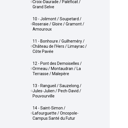
Croix-Daurade / Paléficat /
Grand Selve
10 - Jolimont / Soupetard /
Roseraie / Gloire / Gramont /
Amouroux
11 - Bonhoure / Guilheméry /
Château de l'Hers / Limayrac /
Côte Pavée
12 - Pont des Demoiselles /
Ormeau / Montaudran / La
Terrasse / Malepère
13 - Rangueil / Sauzelong /
Jules-Julien / Pech-David /
Pouvourville
14 - Saint-Simon /
Lafourguette / Oncopole-
Campus Santé du Futur