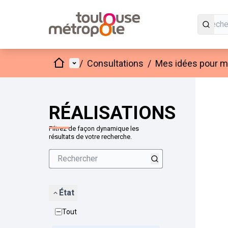
Accueil
Menu principal
/
Consultations
/
Mes idées pour mo
Passer
L'élément
+
−
RÉALISATIONS
Filtrez de façon dynamique les
résultats de votre recherche.
État
Tout