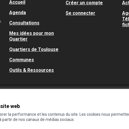
Accueil
Créer un compte
Act
Agenda
Se connecter
Ag
Té
.
Consultations
fic
Mes idées pour mon
Quartier
Quartiers de Toulouse
Communes
Outils & Ressources
 site web
iorer la performance et les contenus du site. Les cookies nous permette
 à partir de nos canaux de médias sociaux.