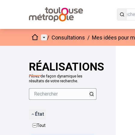
Accueil
Menu principal
/
Consultations
/
Mes idées pour mo
Passer
L'élément
+
−
RÉALISATIONS
Filtrez de façon dynamique les
résultats de votre recherche.
État
Tout