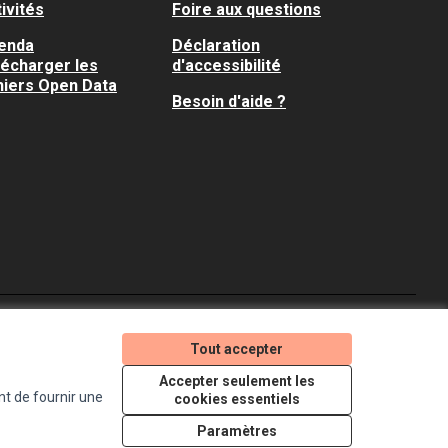
ivités
Foire aux questions
enda
Déclaration
lécharger les
d'accessibilité
hiers Open Data
Besoin d'aide ?
Je participe ! sur X
Je participe ! sur Faceboo
Je participe ! sur In
Tout accepter
(Lien externe)
(Lien externe)
(Lien externe)
Accepter seulement les
nt de fournir une
cookies essentiels
Licence Creative Comm
(Lien externe)
Paramètres