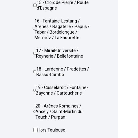
15 - Croix de Pierre / Route
d'Espagne
16 - Fontaine-Lestang /
Arènes / Bagatelle / Papus /
Tabar / Bordelongue /
Mermoz / La Faourette
17 - Mirail-Université /
Reynerie / Bellefontaine
18 - Lardenne / Pradettes /
Basso-Cambo
19 - Casselardit / Fontaine-
Bayonne / Cartoucherie
20 - Arènes Romaines /
Ancely / Saint-Martin du
Touch / Purpan
Hors Toulouse