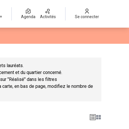
 +
Agenda
Activités
Se connecter
Leaflet
|
©
OpenStreetMap
contributors
mme des points de carte. L'élément peut être utilisé avec un lect
ts lauréats.
ncement et du quartier concerné.
sur "Réalisé" dans les filtres
la carte, en bas de page, modifiez le nombre de