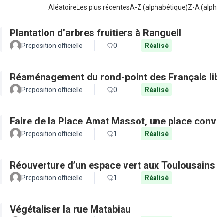
Aléatoire
Les plus récentes
A-Z (alphabétique)
Z-A (alph
Plantation d’arbres fruitiers à Rangueil
Proposition officielle
0
Réalisé
Réaménagement du rond-point des Français li
Proposition officielle
0
Réalisé
Faire de la Place Amat Massot, une place convi
Proposition officielle
1
Réalisé
Réouverture d’un espace vert aux Toulousains
Proposition officielle
1
Réalisé
Végétaliser la rue Matabiau