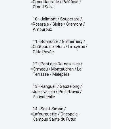
Croix-Daurade / Paléficat /
Grand Selve
10 - Jolimont / Soupetard /
Roseraie / Gloire / Gramont /
Amouroux
11 - Bonhoure / Guilheméry /
Château de l'Hers / Limayrac /
Côte Pavée
12 - Pont des Demoiselles /
Ormeau / Montaudran / La
Terrasse / Malepère
13 - Rangueil / Sauzelong /
Jules-Julien / Pech-David /
Pouvourville
14 - Saint-Simon /
Lafourguette / Oncopole-
Campus Santé du Futur