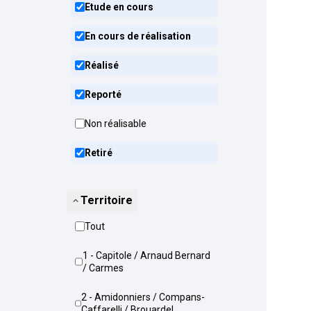
Etude en cours
En cours de réalisation
Réalisé
Reporté
Non réalisable
Retiré
Territoire
Tout
1 - Capitole / Arnaud Bernard
/ Carmes
2 - Amidonniers / Compans-
Caffarelli / Brouardel