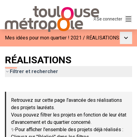
Menu
Se connecter
Menu p
Mes idées pour mon quartier ! 2021
/
RÉALISATIONS
RÉALISATIONS
Filtrer et rechercher
Passer la carte
Leaflet
|
©
OpenStreetMap
contributors
L'élément suivant est une carte qui présente les éléments de c
+
Retrouvez sur cette page l'avancée des réalisations
−
des projets lauréats.
Vous pouvez filtrer les projets en fonction de leur état
d'avancement et du quartier concerné.
✨Pour afficher l'ensemble des projets déjà réalisés :
Cliquez sur "Réalisé" dans les filtres