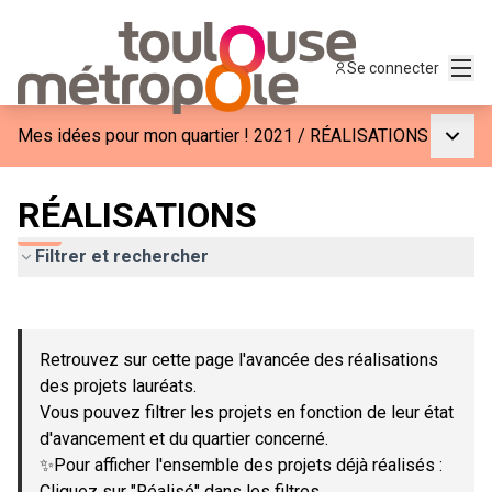
Menu
Se connecter
Menu p
Mes idées pour mon quartier ! 2021
/
RÉALISATIONS
RÉALISATIONS
Filtrer et rechercher
Passer la carte
Leaflet
|
©
OpenStreetMap
contributors
L'élément suivant est une carte qui présente les éléments de c
+
Retrouvez sur cette page l'avancée des réalisations
−
des projets lauréats.
Vous pouvez filtrer les projets en fonction de leur état
d'avancement et du quartier concerné.
✨Pour afficher l'ensemble des projets déjà réalisés :
Cliquez sur "Réalisé" dans les filtres