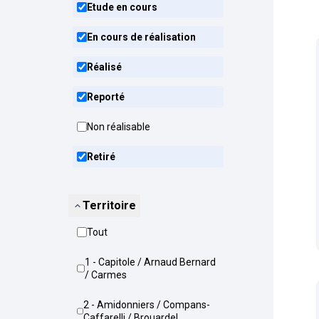
Etude en cours
En cours de réalisation
Réalisé
Reporté
Non réalisable
Retiré
Territoire
Tout
1 - Capitole / Arnaud Bernard
/ Carmes
2 - Amidonniers / Compans-
Caffarelli / Brouardel