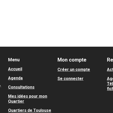
Mon compte
Re
Menu
Accueil
Créer un compte
Act
Agenda
Se connecter
Ag
Té
.
Consultations
fic
Mes idées pour mon
Quartier
Quartiers de Toulouse