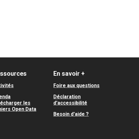
ssources
En savoir +
ivités
Foire aux questions
enda
Déclaration
lécharger les
d'accessibilité
hiers Open Data
Besoin d'aide ?