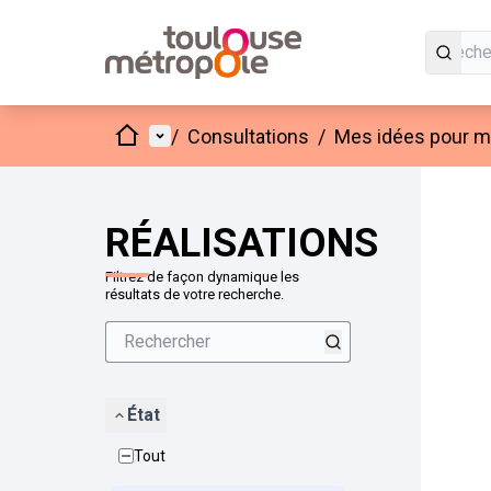
Accueil
Menu principal
/
Consultations
/
Mes idées pour mo
Passer
L'élément
+
−
RÉALISATIONS
Filtrez de façon dynamique les
résultats de votre recherche.
État
Tout