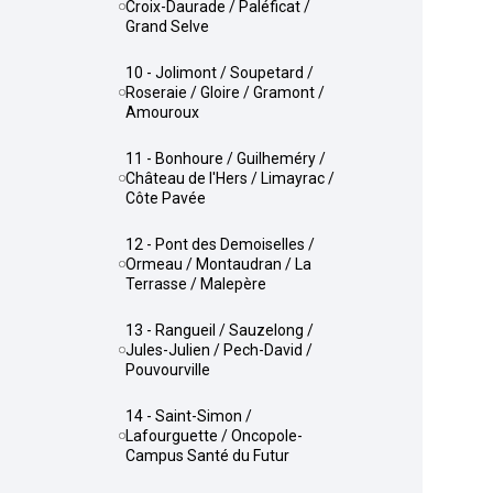
Croix-Daurade / Paléficat /
Grand Selve
10 - Jolimont / Soupetard /
Roseraie / Gloire / Gramont /
Amouroux
11 - Bonhoure / Guilheméry /
Château de l'Hers / Limayrac /
Côte Pavée
12 - Pont des Demoiselles /
Ormeau / Montaudran / La
Terrasse / Malepère
13 - Rangueil / Sauzelong /
Jules-Julien / Pech-David /
Pouvourville
14 - Saint-Simon /
Lafourguette / Oncopole-
Campus Santé du Futur