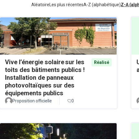
Aléatoire
Les plus récentes
A-Z (alphabétique)
Z-A (alp
Vive l’énergie solaire sur les
Réalisé
toits des bâtiments publics !
Installation de panneaux
photovoltaïques sur des
équipements publics
Proposition officielle
0