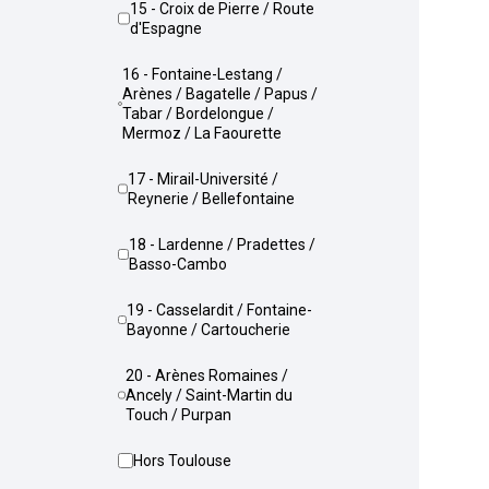
15 - Croix de Pierre / Route
d'Espagne
16 - Fontaine-Lestang /
Arènes / Bagatelle / Papus /
Tabar / Bordelongue /
Mermoz / La Faourette
17 - Mirail-Université /
Reynerie / Bellefontaine
18 - Lardenne / Pradettes /
Basso-Cambo
19 - Casselardit / Fontaine-
Bayonne / Cartoucherie
20 - Arènes Romaines /
Ancely / Saint-Martin du
Touch / Purpan
Hors Toulouse