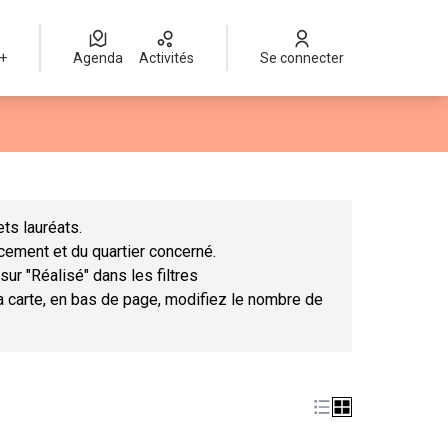
 +
Agenda
Activités
Se connecter
Leaflet
|
©
OpenStreetMap
contributors
mme des points de carte. L'élément peut être utilisé avec un lect
ts lauréats.
ncement et du quartier concerné.
sur "Réalisé" dans les filtres
la carte, en bas de page, modifiez le nombre de