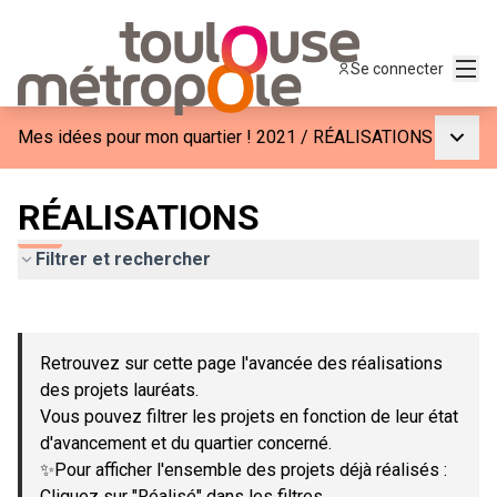
Menu
Se connecter
Menu p
Mes idées pour mon quartier ! 2021
/
RÉALISATIONS
RÉALISATIONS
Filtrer et rechercher
Passer la carte
Leaflet
|
©
OpenStreetMap
contributors
L'élément suivant est une carte qui présente les éléments de c
+
Retrouvez sur cette page l'avancée des réalisations
−
des projets lauréats.
Vous pouvez filtrer les projets en fonction de leur état
d'avancement et du quartier concerné.
✨Pour afficher l'ensemble des projets déjà réalisés :
Cliquez sur "Réalisé" dans les filtres