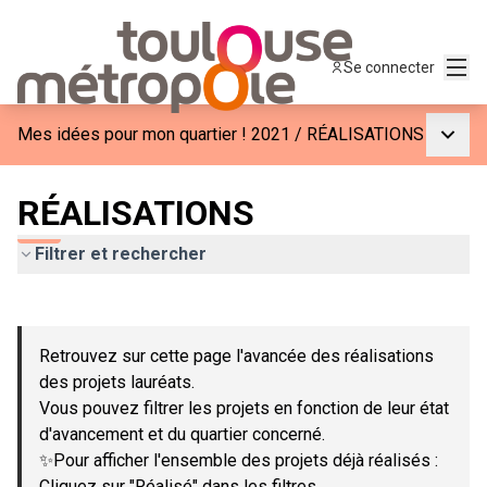
Menu
Se connecter
Menu p
Mes idées pour mon quartier ! 2021
/
RÉALISATIONS
RÉALISATIONS
Filtrer et rechercher
Passer la carte
Leaflet
|
©
OpenStreetMap
contributors
L'élément suivant est une carte qui présente les éléments de c
+
Retrouvez sur cette page l'avancée des réalisations
−
des projets lauréats.
Vous pouvez filtrer les projets en fonction de leur état
d'avancement et du quartier concerné.
✨Pour afficher l'ensemble des projets déjà réalisés :
Cliquez sur "Réalisé" dans les filtres