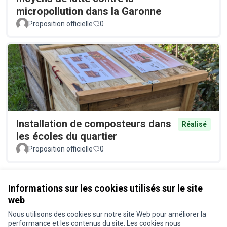
micropollution dans la Garonne
Proposition officielle
0
Installation de composteurs dans
Réalisé
les écoles du quartier
Proposition officielle
0
Voir toutes les propositions retirées
Informations sur les cookies utilisés sur le site
web
Nous utilisons des cookies sur notre site Web pour améliorer la
Conditions d'utilisation
performance et les contenus du site. Les cookies nous
Paramètres des cookies