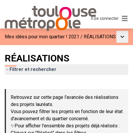
Menu
Se connecter
Menu p
Mes idées pour mon quartier ! 2021
/
RÉALISATIONS
RÉALISATIONS
Filtrer et rechercher
Passer la carte
Leaflet
|
©
OpenStreetMap
contributors
L'élément suivant est une carte qui présente les éléments de c
+
Retrouvez sur cette page l'avancée des réalisations
−
des projets lauréats.
Vous pouvez filtrer les projets en fonction de leur état
d'avancement et du quartier concerné.
✨Pour afficher l'ensemble des projets déjà réalisés :
Cliquez sur "Réalisé" dans les filtres