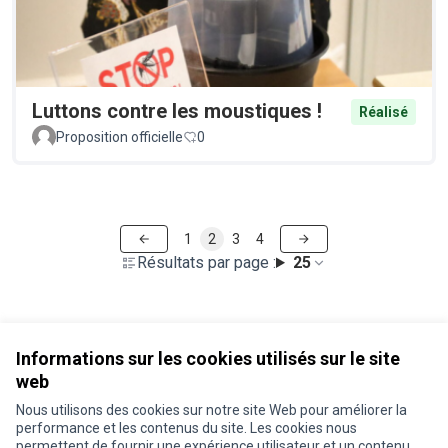
Luttons contre les moustiques !
Réalisé
Proposition officielle
0
1
2
3
4
Résultats par page :
25
Voir toutes les propositions retirées
Informations sur les cookies utilisés sur le site
web
Nous utilisons des cookies sur notre site Web pour améliorer la
Conditions d'utilisation
performance et les contenus du site. Les cookies nous
Paramètres des cookies
permettent de fournir une expérience utilisateur et un contenu