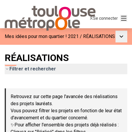
Menu
Se connecter
Menu p
Mes idées pour mon quartier ! 2021
/
RÉALISATIONS
RÉALISATIONS
Filtrer et rechercher
Passer la carte
Leaflet
|
©
OpenStreetMap
contributors
L'élément suivant est une carte qui présente les éléments de c
+
Retrouvez sur cette page l'avancée des réalisations
−
des projets lauréats.
Vous pouvez filtrer les projets en fonction de leur état
d'avancement et du quartier concerné.
✨Pour afficher l'ensemble des projets déjà réalisés :
Cliquez sur "Réalisé" dans les filtres