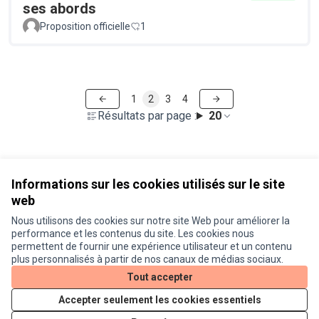
ses abords
Proposition officielle
1
1
2
3
4
Résultats par page :
20
Voir toutes les propositions retirées
Informations sur les cookies utilisés sur le site
web
Nous utilisons des cookies sur notre site Web pour améliorer la
Conditions d'utilisation
performance et les contenus du site. Les cookies nous
Paramètres des cookies
permettent de fournir une expérience utilisateur et un contenu
Je participe ! sur X
Je participe ! sur Facebook
Je participe ! sur Instagram
plus personnalisés à partir de nos canaux de médias sociaux.
(Lien externe)
(Lien externe)
(Lien externe)
Tout accepter
Accepter seulement les cookies essentiels
Licence Cre
(Lien extern