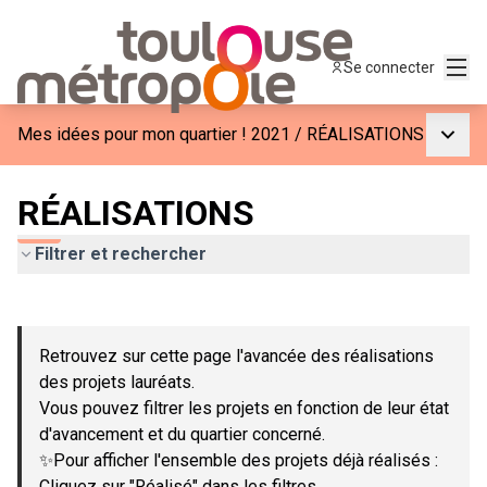
Menu
Se connecter
Menu p
Mes idées pour mon quartier ! 2021
/
RÉALISATIONS
RÉALISATIONS
Filtrer et rechercher
Passer la carte
Leaflet
|
©
OpenStreetMap
contributors
L'élément suivant est une carte qui présente les éléments de c
+
Retrouvez sur cette page l'avancée des réalisations
−
des projets lauréats.
Vous pouvez filtrer les projets en fonction de leur état
d'avancement et du quartier concerné.
✨Pour afficher l'ensemble des projets déjà réalisés :
Cliquez sur "Réalisé" dans les filtres