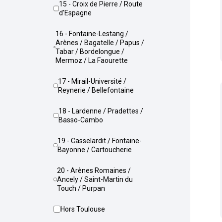
15 - Croix de Pierre / Route
d'Espagne
16 - Fontaine-Lestang /
Arènes / Bagatelle / Papus /
Tabar / Bordelongue /
Mermoz / La Faourette
17 - Mirail-Université /
Reynerie / Bellefontaine
18 - Lardenne / Pradettes /
Basso-Cambo
19 - Casselardit / Fontaine-
Bayonne / Cartoucherie
20 - Arènes Romaines /
Ancely / Saint-Martin du
Touch / Purpan
Hors Toulouse