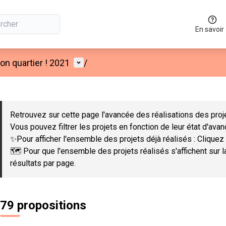
En savoir
Menu utilisateur
n quartier ! 2021
/
 la carte
 suivant est une carte qui présente les éléments de cette page co
Retrouvez sur cette page l'avancée des réalisations des proje
Vous pouvez filtrer les projets en fonction de leur état d'ava
✨Pour afficher l'ensemble des projets déjà réalisés : Cliquez 
🗺️ Pour que l'ensemble des projets réalisés s'affichent sur 
résultats par page.
79 propositions