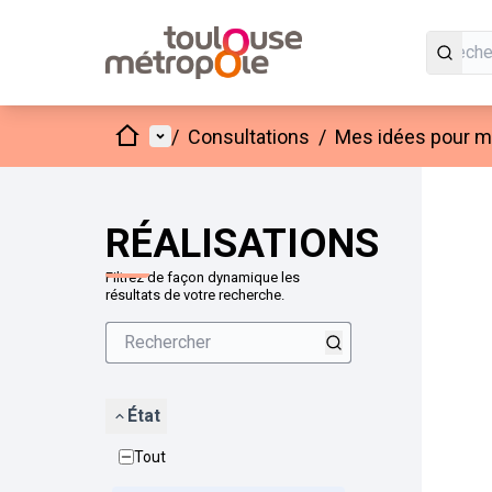
Accueil
Menu principal
/
Consultations
/
Mes idées pour mo
Passer
L'élément
+
−
RÉALISATIONS
Filtrez de façon dynamique les
résultats de votre recherche.
État
Tout