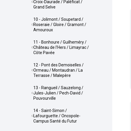
Croix-Daurade / Paléficat /
Grand Selve
10 - Jolimont / Soupetard /
Roseraie / Gloire / Gramont /
Amouroux
11 - Bonhoure / Guilheméry /
Château de l'Hers / Limayrac /
Côte Pavée
12 - Pont des Demoiselles /
Ormeau / Montaudran / La
Terrasse / Malepère
13 - Rangueil / Sauzelong /
Jules-Julien / Pech-David /
Pouvourville
14 - Saint-Simon /
Lafourguette / Oncopole-
Campus Santé du Futur