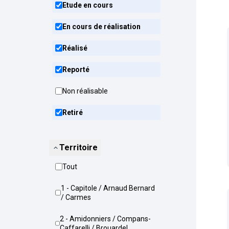
Etude en cours
En cours de réalisation
Réalisé
Reporté
Non réalisable
Retiré
Territoire
Tout
1 - Capitole / Arnaud Bernard
/ Carmes
2 - Amidonniers / Compans-
Caffarelli / Brouardel