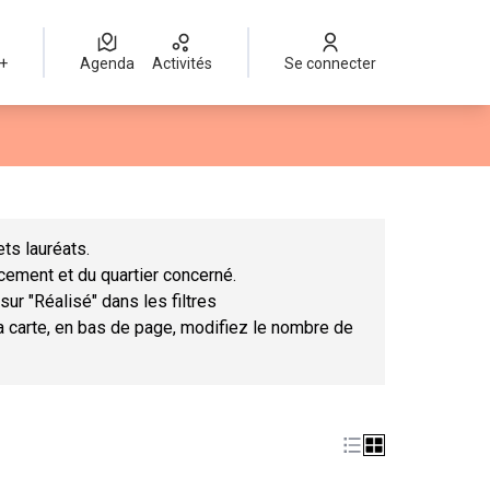
 +
Agenda
Activités
Se connecter
Leaflet
|
©
OpenStreetMap
contributors
mme des points de carte. L'élément peut être utilisé avec un lect
ts lauréats.
ncement et du quartier concerné.
sur "Réalisé" dans les filtres
la carte, en bas de page, modifiez le nombre de