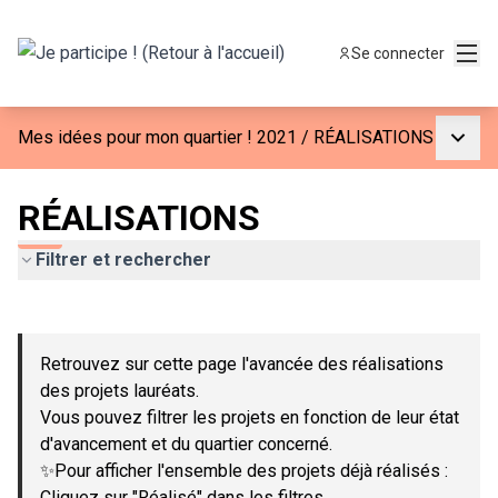
Menu
Se connecter
Menu p
Mes idées pour mon quartier ! 2021
/
RÉALISATIONS
RÉALISATIONS
Filtrer et rechercher
Passer la carte
Leaflet
|
©
OpenStreetMap
contributors
L'élément suivant est une carte qui présente les éléments de c
+
Retrouvez sur cette page l'avancée des réalisations
−
des projets lauréats.
Vous pouvez filtrer les projets en fonction de leur état
d'avancement et du quartier concerné.
✨Pour afficher l'ensemble des projets déjà réalisés :
Cliquez sur "Réalisé" dans les filtres