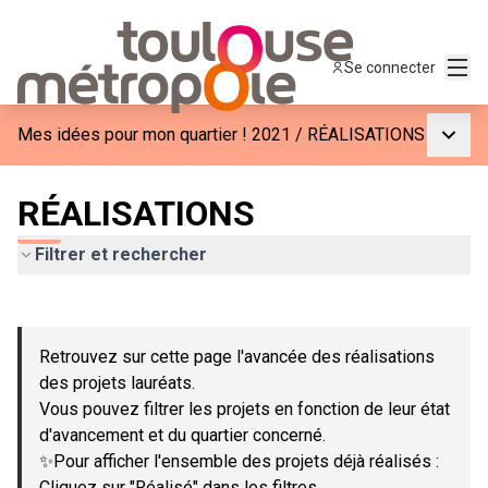
Menu
Se connecter
Menu p
Mes idées pour mon quartier ! 2021
/
RÉALISATIONS
RÉALISATIONS
Filtrer et rechercher
Passer la carte
Leaflet
|
©
OpenStreetMap
contributors
L'élément suivant est une carte qui présente les éléments de c
+
Retrouvez sur cette page l'avancée des réalisations
−
des projets lauréats.
Vous pouvez filtrer les projets en fonction de leur état
d'avancement et du quartier concerné.
✨Pour afficher l'ensemble des projets déjà réalisés :
Cliquez sur "Réalisé" dans les filtres