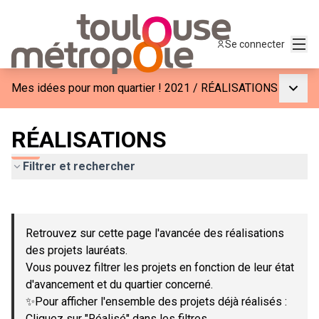
Menu
Se connecter
Menu p
Mes idées pour mon quartier ! 2021
/
RÉALISATIONS
RÉALISATIONS
Filtrer et rechercher
Passer la carte
Leaflet
|
©
OpenStreetMap
contributors
L'élément suivant est une carte qui présente les éléments de c
+
Retrouvez sur cette page l'avancée des réalisations
−
des projets lauréats.
Vous pouvez filtrer les projets en fonction de leur état
d'avancement et du quartier concerné.
✨Pour afficher l'ensemble des projets déjà réalisés :
Cliquez sur "Réalisé" dans les filtres