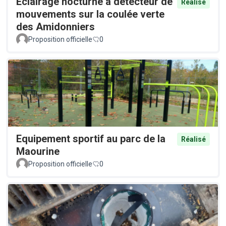
Éclairage nocturne à détecteur de
Réalisé
mouvements sur la coulée verte
des Amidonniers
Proposition officielle
0
Equipement sportif au parc de la
Réalisé
Maourine
Proposition officielle
0