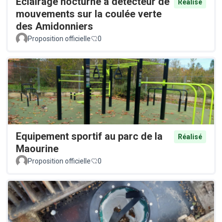
Éclairage nocturne à détecteur de
Réalisé
mouvements sur la coulée verte
des Amidonniers
Proposition officielle
0
Equipement sportif au parc de la
Réalisé
Maourine
Proposition officielle
0