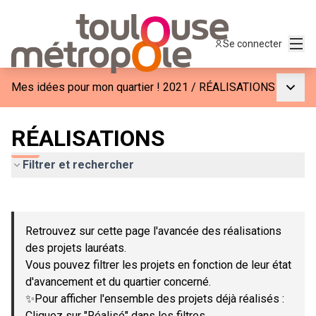
Menu
Se connecter
Menu p
Mes idées pour mon quartier ! 2021
/
RÉALISATIONS
RÉALISATIONS
Filtrer et rechercher
Passer la carte
Leaflet
|
©
OpenStreetMap
contributors
L'élément suivant est une carte qui présente les éléments de c
+
Retrouvez sur cette page l'avancée des réalisations
−
des projets lauréats.
Vous pouvez filtrer les projets en fonction de leur état
d'avancement et du quartier concerné.
✨Pour afficher l'ensemble des projets déjà réalisés :
Cliquez sur "Réalisé" dans les filtres